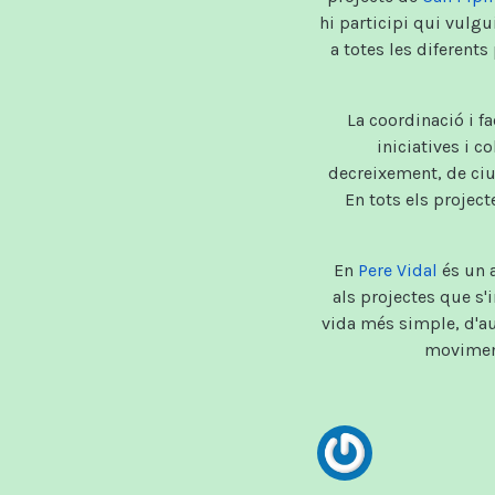
hi participi qui vulgu
a totes les diferent
La coordinació i fa
iniciatives i 
decreixement, de ciuta
En tots els project
En
Pere Vidal
és un a
als projectes que s'
vida més simple, d'aut
moviment