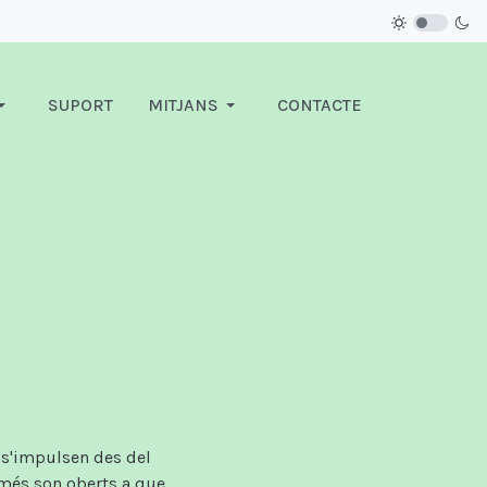
SUPORT
MITJANS
CONTACTE
 s'impulsen des del
omés son oberts a que