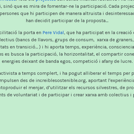
i, sinó que es mira de fomentar-ne la participació. Cada proje
s persones que hi participen de manera altruista i desinteressa
han decidit participar de la proposta...
cilitació la porta en
Pere Vidal
, que ha participat en la creació
colectius (bancs de llavors, grups de consum, xarxa de graner
ts en transició... ) i hi aporta temps, experiència, consciencia,
es es busca la participació, la horizontalitat, el compartir co
energies deixant de banda egos, competició i afany de lucre.
ctivista a temps complert, i ha pogut alliberar el temps per 
impulsen des de increiblesostenible.org, aportant l'experiènci
oproduir el menjar, d'utilitzar els recursos silvestres, de pr
s de voluntariat i de participar i crear xarxa amb colectius i 