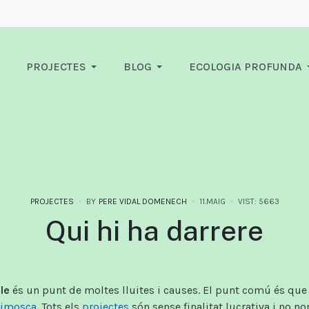
PROJECTES
BLOG
ECOLOGIA PROFUNDA
PROJECTES
BY
PERE VIDAL DOMENECH
11.MAIG
VIST: 5663
Qui hi ha darrere
le
és un punt de moltes lluites i causes. El punt comú és que
rimosca
. Tots els
projectes
són sense finalitat lucrativa i no n