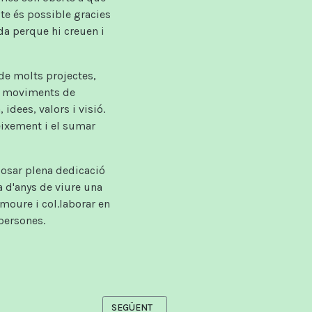
cte és possible gracies
da perque hi creuen i
 de molts projectes,
s, moviments de
 idees, valors i visió.
neixement i el sumar
posar plena dedicació
a d'anys de viure una
omoure i col.laborar en
persones.
ARTICLE SEGÜENT: ACTIVISME I PROJECTES
SEGÜENT