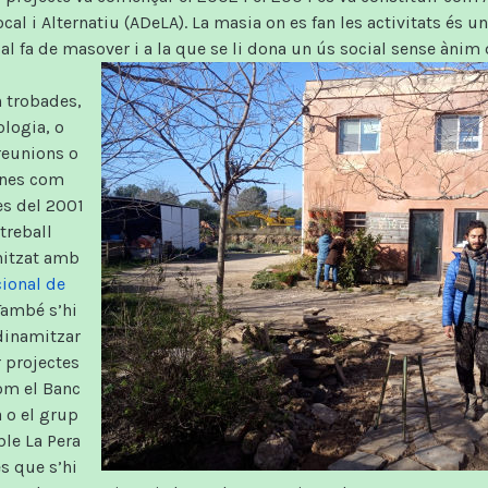
l i Alternatiu (ADeLA). La masia on es fan les activitats és una
al fa de masover i a la que se li dona un ús social sense ànim 
n trobades,
ologia, o
 reunions o
rnes com
es del 2001
treball
nitzat amb
cional de
També s’hi
dinamitzar
 projectes
com el Banc
a o el grup
le La Pera
s que s’hi