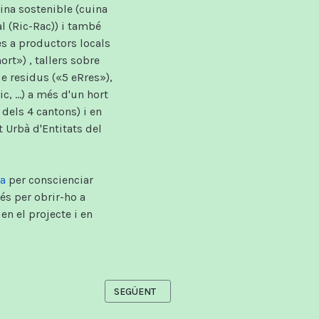
ina sostenible (cuina
al (Ric-Rac)) i també
tes a productors locals
ort») , tallers sobre
de residus («5 eRres»),
 ...) a més d'un hort
dels 4 cantons) i en
 Urbà d'Entitats del
da
per conscienciar
és per obrir-ho a
n el projecte i en
ARTICLE SEGÜENT: CONTACTE
SEGÜENT