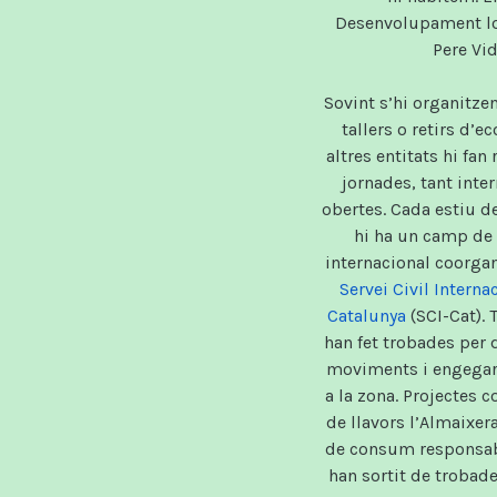
Desenvolupament loca
Pere Vid
Sovint s’hi organitze
tallers o retirs d’ec
altres entitats hi fan
jornades, tant inte
obertes. Cada estiu d
hi ha un camp de 
internacional coorga
Servei Civil Interna
Catalunya
(SCI-Cat). 
han fet trobades per 
moviments i engegar
a la zona. Projectes 
de llavors l’Almaixer
de consum responsab
han sortit de trobade