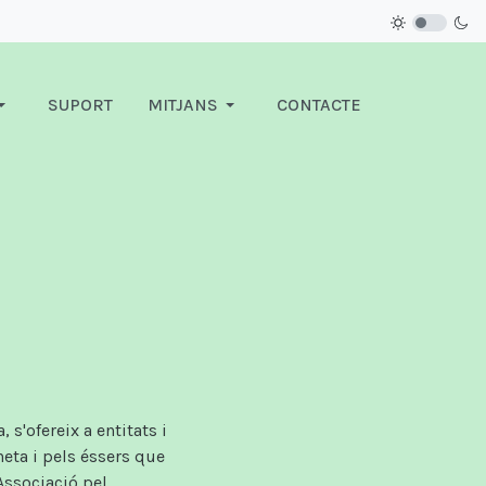
SUPORT
MITJANS
CONTACTE
s'ofereix a entitats i
neta i pels éssers que
Associació pel