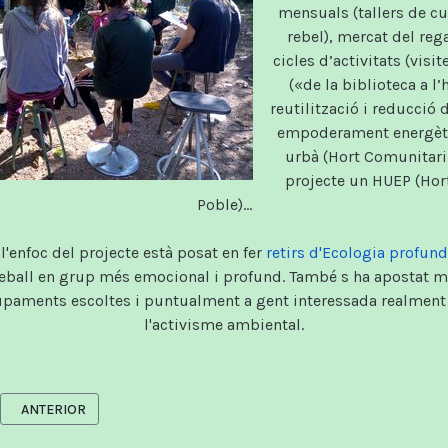
mensuals (tallers de cu
rebel), mercat del reg
cicles d’activitats (visi
(«de la biblioteca a l’h
reutilització i reducció 
empoderament energètic,
urbà (Hort Comunitari 
projecte un HUEP (Hort
Poble)...
l'enfoc del projecte està posat en fer
retirs d'Ecologia profun
eball en grup més emocional i profund. També s ha apostat m
upaments escoltes i puntualment a gent interessada realment e
l'activisme ambiental.
ARTICLE ANTERIOR: ARTICLES
ANTERIOR