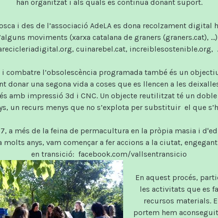
han organitzat i als quals es continua donant suport.
ca i des de l’associació AdeLA es dona recolzament digital h
’alguns moviments (xarxa catalana de graners (graners.cat), ...)
arecicleriadigital.org, cuinarebel.cat, increiblesostenible.org, ..
ar i combatre l’obsolescència programada també és un objecti
nt donar una segona vida a coses que es llencen a les deixalle
és amb impressió 3d i CNC. Un objecte reutilitzat té un doble
s, un recurs menys que no s’explota per substituir el que s’ha
17, a més de la feina de permacultura en la pròpia masia i d'
a molts anys, vam començar a fer accions a la ciutat, engegant
en transició: facebook.com/vallsentransicio
En aquest procés, part
les activitats que es f
recursos materials. E
portem hem aconseguit 