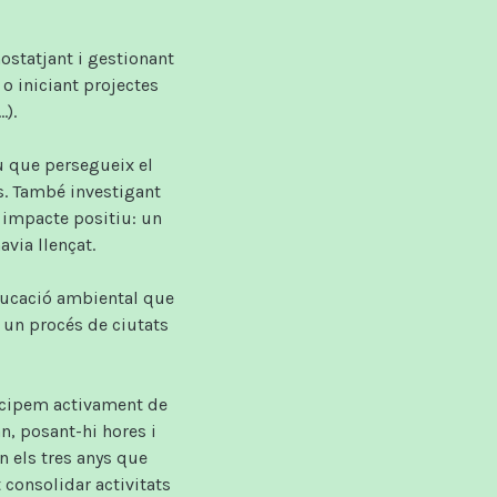
ostatjant i gestionant
 o iniciant projectes
.).
u que persegueix el
s. També investigant
 impacte positiu: un
via llençat.
educació ambiental que
 un procés de ciutats
icipem activament de
an, posant-hi hores i
n els tres anys que
consolidar activitats