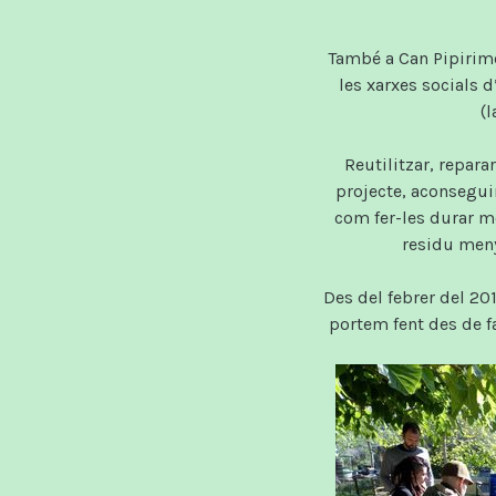
També a Can Pipirimos
les xarxes socials d
(l
Reutilitzar, repar
projecte, aconsegui
com fer-les durar m
residu meny
Des del febrer del 20
portem fent des de f