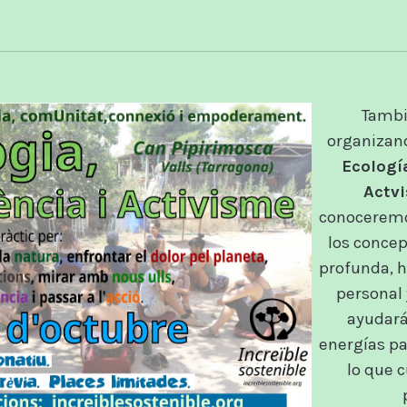
Tambi
organizand
Ecologí
Actv
conoceremo
los concep
profunda, h
personal 
ayudará
energías pa
lo que c