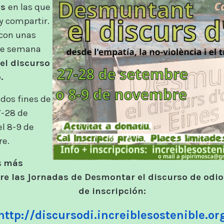
as
en las que
y compartir.
con unas
 de semana
el discurso
.
 dos fines de
7-28 de
el 8-9 de
e.
s
más
e las jornadas de Desmontar el discurso de odio
de inscripción:
http://discursodi.increiblesostenible.or