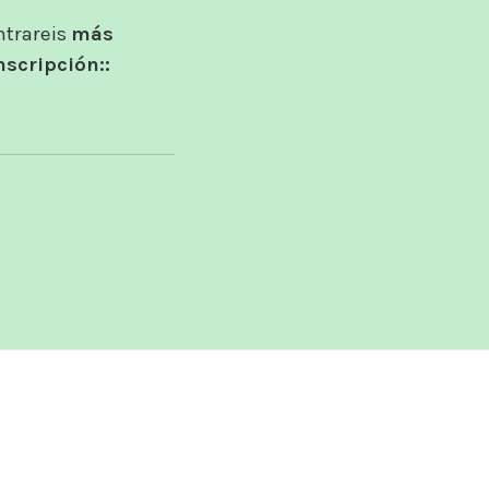
ntrareis
más
nscripción::